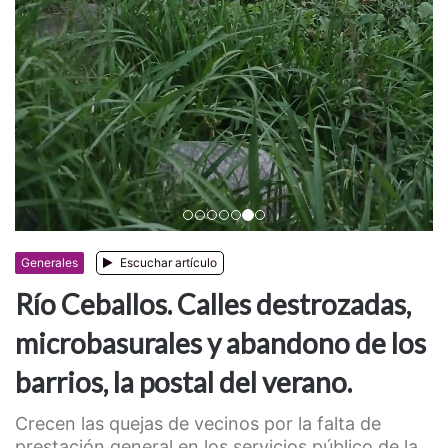
Anterior
Siguiente
Generales
Escuchar artículo
Río Ceballos. Calles destrozadas,
microbasurales y abandono de los
barrios, la postal del verano.
Crecen las quejas de vecinos por la falta de
prestación general en los servicios público de la